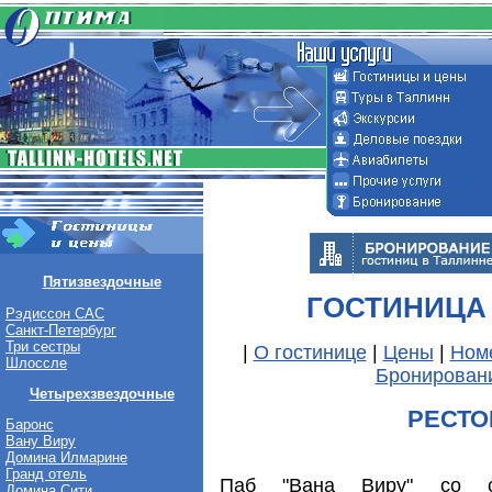
Пятизвездочные
ГОСТИНИЦА
Рэдиссон САС
Санкт-Петербург
Три сестры
|
О гостинице
|
Цены
|
Ном
Шлоссле
Бронирован
Четырехзвездочные
РЕСТ
Баронс
Вану Виру
Домина Илмарине
Гранд отель
Паб "Вана Виру" со ст
Домина Сити