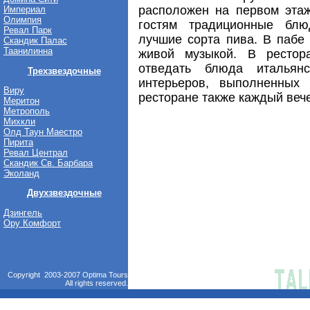
расположен на первом этаж
Империал
Олимпия
гостям традиционные блю
Ревал Парк
лучшие сорта пива. В пабе
Скандик Палас
Таанилинна
живой музыкой. В рестор
отведать блюда итальян
Трехзвездочные
интерьеров, выполненных 
Виру
ресторане также каждый вече
Меритон
Метрополь
Михкли
Олд Таун Маестро
Пирита
Ревал Централ
Скандик Св. Барбара
Эколанд
Двухзвездочные
Дзингель
Ору Комфорт
Copyright 2003-2007 Optima Tours
All rights reserved.