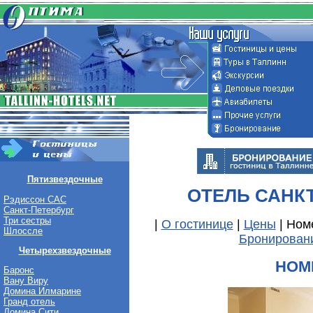
Пятизвездочные
ОТЕЛЬ САНК
Рэдиссон САС
Санкт-Петербург
Три сестры
|
О гостинице
|
Цены
| Ном
Шлоссле
Бронирован
Четырехзвездочные
НОМ
Баронс
Вану Виру
Домина Илмарине
Гранд отель
Домина Сити