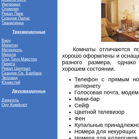
Империал
Олимпия
Ревал Парк
Скандик Палас
Таанилинна
Трехзвездочные
Виру
Меритон
Комнаты отличаются по 
Метрополь
Михкли
хорошо оформлены и оснаще
Олд Таун Маестро
разного размера, однако
Пирита
хорошем состоянии.
Ревал Централ
Скандик Св. Барбара
Эколанд
Телефон с прямым но
Юникстей
интернету
Двухзвездочные
Голосовая почта, модем
Мини-бар
Дзингель
Ору Комфорт
Сейф
Цветной телевизор
Фен
Купальные принадлежн
Номера для некурящих
Номера для аллергиков