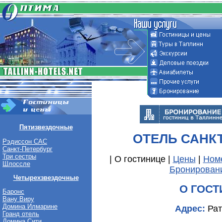
Пятизвездочные
ОТЕЛЬ САНК
Рэдиссон САС
Санкт-Петербург
Три сестры
| О гостинице |
Цены
|
Ном
Шлоссле
Бронирован
Четырехзвездочные
О ГОС
Баронс
Вану Виру
Домина Илмарине
Адрес:
Рат
Гранд отель
Домина Сити