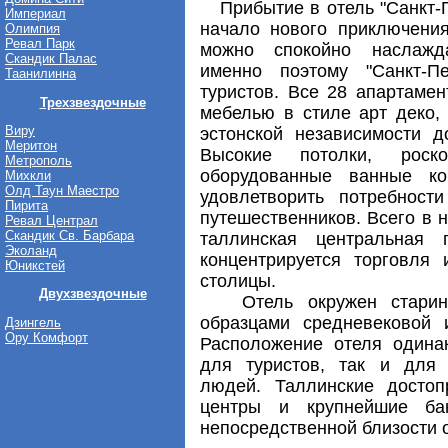
Прибытие в отель "Санкт-П
Империал
начало нового приключения
Олимпия
Ревал Парк
можно спокойно наслажда
Скандик Палас
именно поэтому "Санкт-Пе
Таанилинна
туристов. Все 28 апартаме
Трехзвездочные
мебелью в стиле арт деко,
Виру
эстонской независимости 
Меритон
Высокие потолки, роск
Метрополь
оборудованные ванные к
Михкли
Олд Таун Маестро
удовлетворить потребност
Пирита
путешественников. Всего в 
Ревал Централ
Скандик Св. Барбара
таллинская центральная 
Эколанд
концентрируется торговля 
Юникстей
столицы.
Двухзвездочные
Отель окружен старинн
образцами средневековой и
Дзингель
Ору Комфорт
Расположение отеля одина
для туристов, так и для
людей. Таллинские достоп
центры и крупнейшие ба
непосредственной близости о