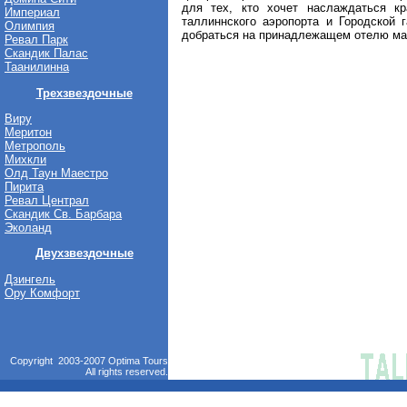
для тех, кто хочет наслаждаться кр
Империал
таллиннского аэропорта и Городской 
Олимпия
добраться на принадлежащем отелю мар
Ревал Парк
Скандик Палас
Таанилинна
Трехзвездочные
Виру
Меритон
Метрополь
Михкли
Олд Таун Маестро
Пирита
Ревал Централ
Скандик Св. Барбара
Эколанд
Двухзвездочные
Дзингель
Ору Комфорт
Copyright 2003-2007 Optima Tours
All rights reserved.