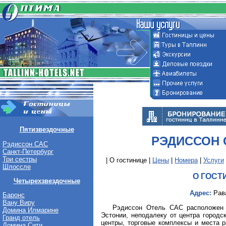
Пятизвездочные
РЭДИССОН 
Рэдиссон САС
Санкт-Петербург
Три сестры
| О гостинице |
Цены
|
Номера
|
Услуги
Шлоссле
О ГОСТ
Четырехзвездочные
Адрес:
Рава
Баронс
Вану Виру
Рэдиссон Отель САС расположен в
Домина Илмарине
Эстонии, неподалеку от центра городск
Гранд отель
центры, торговые комплексы и места р
Домина Сити