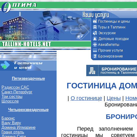
Пятизвездочные
ГОСТИНИЦА ДО
Рэдиссон САС
Санкт-Петербург
Три сестры
|
О гостинице
|
Цены
|
Ном
Шлоссле
Бронирован
Четырехзвездочные
БРОНИР
Баронс
Вану Виру
Домина Илмарине
Перед заполнением за
Гранд отель
гостиницы мы советуем
Домина Сити