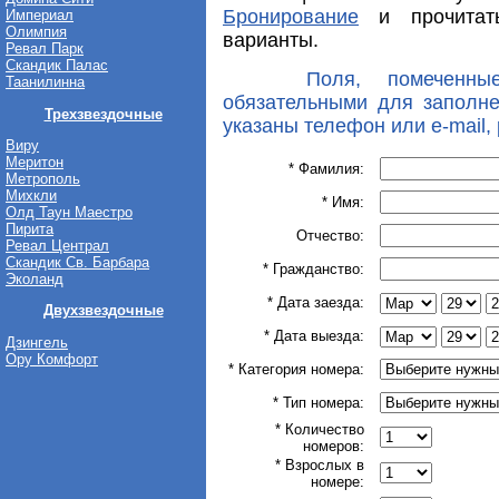
Бронирование
и прочитат
Империал
Олимпия
варианты.
Ревал Парк
Скандик Палас
Поля, помеченны
Таанилинна
обязательными для заполне
Трехзвездочные
указаны телефон или e-mail, 
Виру
Меритон
* Фамилия:
Метрополь
Михкли
* Имя:
Олд Таун Маестро
Пирита
Отчество:
Ревал Централ
Скандик Св. Барбара
* Гражданство:
Эколанд
* Дата заезда:
Двухзвездочные
* Дата выезда:
Дзингель
Ору Комфорт
* Категория номера:
* Тип номера:
* Количество
номеров:
* Взрослых в
номере: