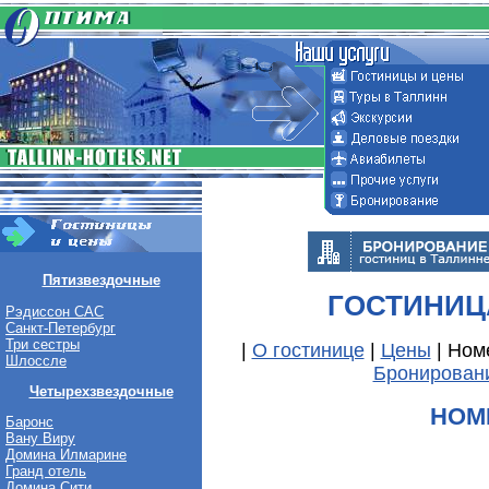
Пятизвездочные
ГОСТИНИЦ
Рэдиссон САС
Санкт-Петербург
Три сестры
|
О гостинице
|
Цены
| Ном
Шлоссле
Бронирован
Четырехзвездочные
НОМ
Баронс
Вану Виру
Домина Илмарине
Гранд отель
Домина Сити