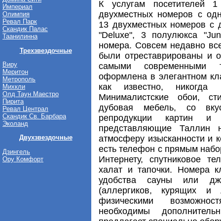
К услугам посетителей 1
Империал
двухместных номеров с одн
Олимпия
Ревал Парк
13 двухместных номеров с 
Скандик Палас
"Deluxe", 3 полулюкса "Jun
Таанилинна
номера. Совсем недавно вс
Трехзвездочные
были отреставрированы и о
Виру
самыми современными тр
Меритон
оформлена в элегантном кла
Метрополь
как известно, никогда
Михкли
Олд Таун Маестро
Минималистские обои, ст
Пирита
дубовая мебель, со вку
Ревал Централ
Скандик Св. Барбара
репродукции картин и 
Эколанд
представляющие Таллин н
атмосферу изысканности и 
Двухзвездочные
есть телефон с прямым набо
Дзингель
Интернету, спутниковое те
Ору Комфорт
халат и тапочки. Номера к
удобства сауны или джа
(аллергиков, курящих и
физическими возможнос
необходимы дополнительн